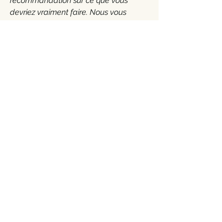
recommandation sur ce que vous
devriez vraiment faire. Nous vous
recommandons de rechercher des
conseils juridiques pour comprendre et
élaborer votre politique de
confidentialité.
Adresse
18 Rue de la Bûcherie Paris 75005
Horaires
Lun - Vie: 12:00 - 14:30